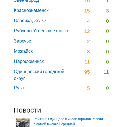
Звенигород
16
1
Краснознаменск
15
3
Власиха, ЗАТО
4
0
Рублево-Успенское шоссе
12
0
Заречье
2
0
Можайск
3
0
Нарофоминск
11
0
Одинцовский городской
95
11
округ
Руза
5
0
Новости
Рейтинг: Одинцово в числе городов России
с самой высокой средней