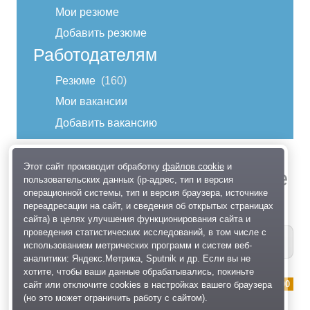
Мои резюме
Добавить резюме
Работодателям
Резюме
160
Мои вакансии
Добавить вакансию
вход
Этот сайт производит обработку
файлов cookie
и
Работа Менеджер по закупке
пользовательских данных (ip-адрес, тип и версия
операционной системы, тип и версия браузера, источнике
запчастей
переадресации на сайт, и сведения об открытых страницах
сайта) в целях улучшения функционирования сайта и
проведения статистических исследований, в том числе с
Найти
использованием метрических программ и систем веб-
аналитики: Яндекс.Метрика, Sputnik и др. Если вы не
хотите, чтобы ваши данные обрабатывались, покиньте
Менеджер по закупке запчастей
60 000
сайт или отключите cookies в настройках вашего браузера
(но это может ограничить работу с сайтом).
Торговля
,
г.Нарофоминск