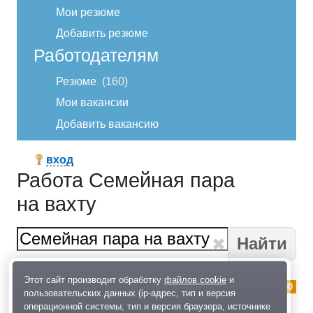
Мои резюме
Добавить резюме
Работодателям
Резюме
160
Мои вакансии
Добавить вакансию
вход
Работа Семейная пара
на вахту
Найти
Этот сайт производит обработку
файлов cookie
и
Семейная пара на вахту
150 000
пользовательских данных (ip-адрес, тип и версия
Домашний персонал
,
г.Одинцово
операционной системы, тип и версия браузера, источнике