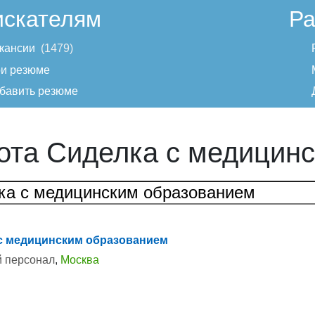
искателям
Ра
кансии
1479
и резюме
бавить резюме
ота Сиделка с медицин
с медицинским образованием
 персонал
,
Москва