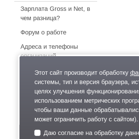
Зарплата Gross и Net, в
чем разница?
Форум о работе
Адреса и телефоны
организаций
Карта Одинцово
Этот сайт производит обработку
фа
системы, тип и версия браузера, ис
Почему жители
целях улучшения функционирования
Московской области
использованием метрических програ
рвутся работать в
чтобы ваши данные обрабатывались,
столицу?
может ограничить работу с сайтом).
Кадровые агентства
Даю согласие на обработку дан