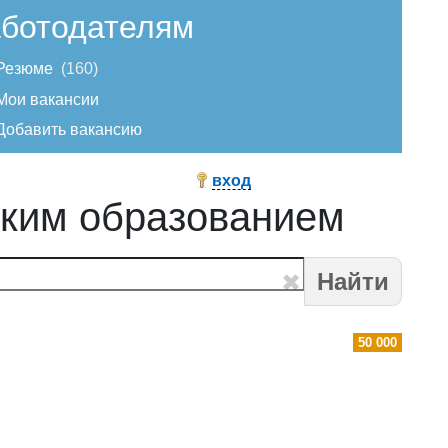
ботодателям
Резюме
160
Мои вакансии
Добавить вакансию
вход
ским образованием
Найти
50 000