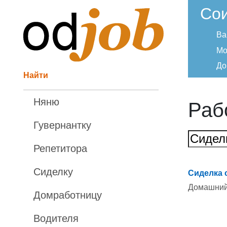
Со
Ва
Мо
До
Найти
Няню
Раб
Гувернантку
Репетитора
Сиделку
Сиделка 
Домашний
Домработницу
Водителя