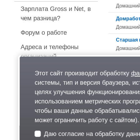
Домашний
Зарплата Gross и Net, в
чем разница?
Домработ
Домашний
Форум о работе
Старшая 
Адреса и телефоны
Домашний
организаций
Карта Одинцово
Этот сайт производит обработку
фа
системы, тип и версия браузера, ис
Почему жители
целях улучшения функционирования
Московской области
использованием метрических програ
рвутся работать в
чтобы ваши данные обрабатывались,
столицу?
может ограничить работу с сайтом).
Кадровые агентства
Даю согласие на обработку дан