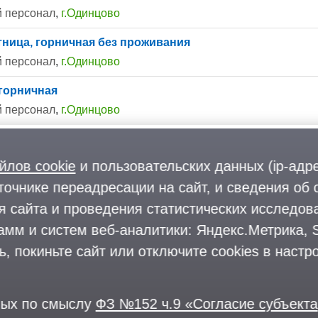
 персонал
,
г.Одинцово
ница, горничная без проживания
 персонал
,
г.Одинцово
горничная
 персонал
,
г.Одинцово
йлов cookie
и пользовательских данных (ip-адр
точнике переадресации на сайт, и сведения об 
 сайта и проведения статистических исследова
мм и систем веб-аналитики: Яндекс.Метрика, Sp
 покиньте сайт или отключите cookies в настро
ных по смыслу
ФЗ №152 ч.9 «Согласие субъекта