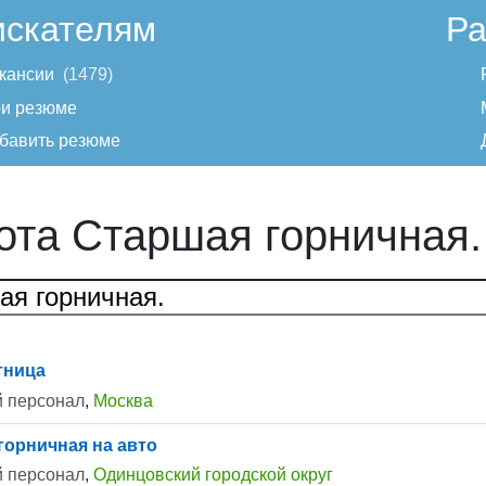
искателям
Ра
кансии
1479
и резюме
бавить резюме
ота Старшая горничная.
тница
 персонал
,
Москва
горничная на авто
 персонал
,
Одинцовский городской округ