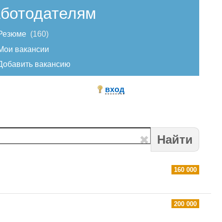
ботодателям
Резюме
160
Мои вакансии
Добавить вакансию
вход
Найти
160 000
200 000