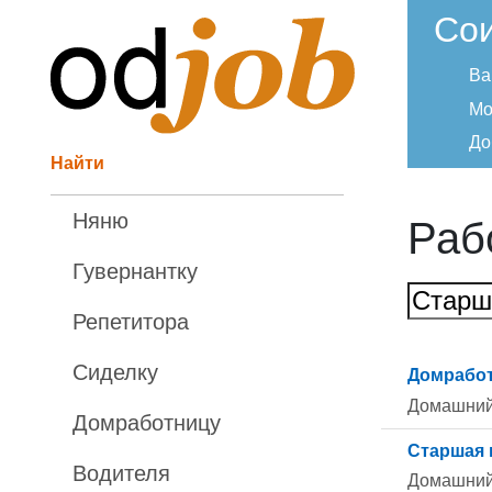
Со
Ва
Мо
До
Найти
Няню
Раб
Гувернантку
Репетитора
Сиделку
Домрабо
Домашний
Домработницу
Старшая 
Водителя
Домашний