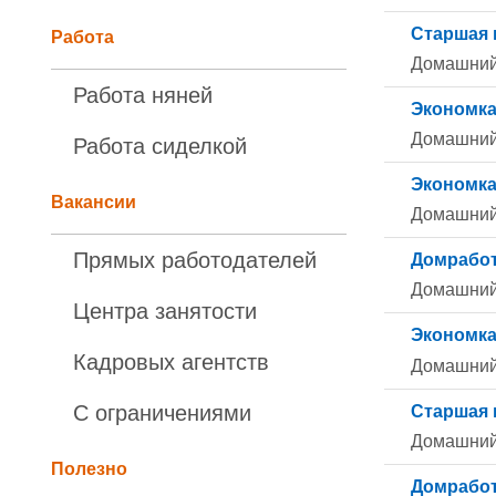
Старшая 
Работа
Домашний
Работа няней
Экономка
Домашний
Работа сиделкой
Экономка
Вакансии
Домашний
Прямых работодателей
Домработ
Домашний
Центра занятости
Экономка
Кадровых агентств
Домашний
С ограничениями
Старшая 
Домашний
Полезно
Домработ