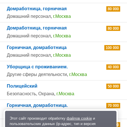
Домработница, горничная
80 000
Домашний персонал
,
г.Москва
Домработница, горничная
80 000
Домашний персонал
,
г.Москва
Горничная, домработница
100 000
Домашний персонал
,
г.Москва
Уборщица с проживанием.
40 000
Другие сферы деятельности
,
г.Москва
Полицейский
50 000
Безопасность, Охрана
,
г.Москва
Горничная, домработница.
70 000
Домашний персонал
,
г.Москва
Этот сайт производит обработку
файлов cookie
и
пользовательских данных (ip-адрес, тип и версия
Горничная, домработница.
70 000