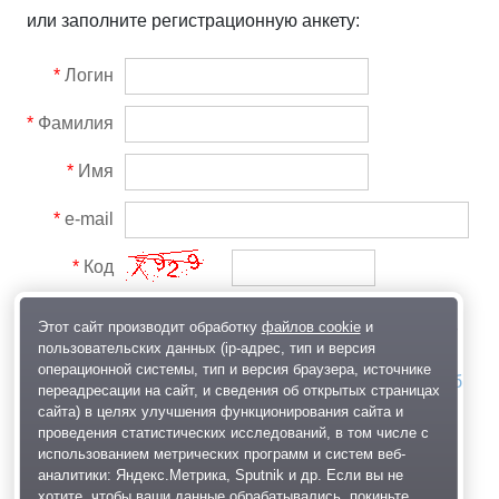
или заполните регистрационную анкету:
*
Логин
*
Фамилия
*
Имя
*
e-mail
*
Код
Этот сайт производит обработку
файлов cookie
и
Я прочитал(а) и полностью согласен(-
пользовательских данных (ip-адрес, тип и версия
сна) с
Политикой обработки
операционной системы, тип и версия браузера, источнике
персональных данных
,
Соглашением об
переадресации на сайт, и сведения об открытых страницах
использовании
и
Правилами портала
.
сайта) в целях улучшения функционирования сайта и
проведения статистических исследований, в том числе с
использованием метрических программ и систем веб-
аналитики: Яндекс.Метрика, Sputnik и др. Если вы не
Зарегистрироваться
хотите, чтобы ваши данные обрабатывались, покиньте