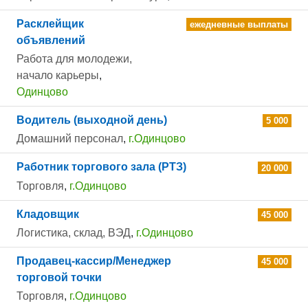
Расклейщик
ежедневные выплаты
объявлений
Работа для молодежи,
начало карьеры
,
Одинцово
Водитель (выходной день)
5 000
Домашний персонал
,
г.Одинцово
Работник торгового зала (РТЗ)
20 000
Торговля
,
г.Одинцово
Кладовщик
45 000
Логистика, склад, ВЭД
,
г.Одинцово
Продавец-кассир/Менеджер
45 000
торговой точки
Торговля
,
г.Одинцово