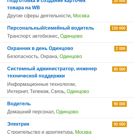
Подготовка и создание карточек
20 000
товара на WB
Другие сферы деятельности
,
Москва
Персональный/семейный водитель
150 000
Транспорт, автобизнес
,
Одинцово
Охранник в день Одинцово
2 000
Безопасность, Охрана
,
Одинцово
Системный администратор, инженер
80 000
технической поддержки
Информационные технологии,
Интернет, Телеком, Связь
,
Одинцово
Водитель
90 000
Домашний персонал
,
Одинцово
Электрик
90 000
Строительство и архитектура
,
Москва