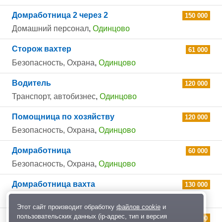
Домработница 2 через 2
150 000
Домашний персонал
,
Одинцово
Сторож вахтер
61 000
Безопасность, Охрана
,
Одинцово
Водитель
120 000
Транспорт, автобизнес
,
Одинцово
Помощница по хозяйству
120 000
Безопасность, Охрана
,
Одинцово
Домработница
60 000
Безопасность, Охрана
,
Одинцово
Домработница вахта
130 000
Домашний персонал
,
Одинцово
Этот сайт производит обработку
файлов cookie
и
пользовательских данных (ip-адрес, тип и версия
Сторож вахтер
61 000