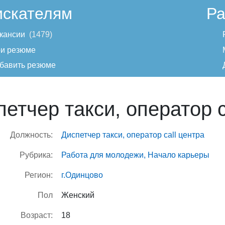
искателям
Ра
кансии
1479
и резюме
бавить резюме
етчер такси, оператор c
Должность:
Диспетчер такси, оператор call центра
Рубрика:
Работа для молодежи, Начало карьеры
Регион:
г.Одинцово
Пол
Женский
Возраст:
18