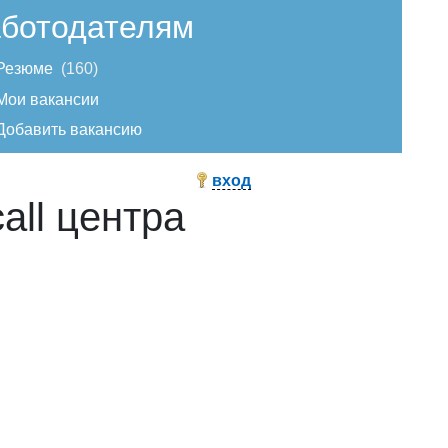
ботодателям
Резюме
160
Мои вакансии
Добавить вакансию
вход
all центра