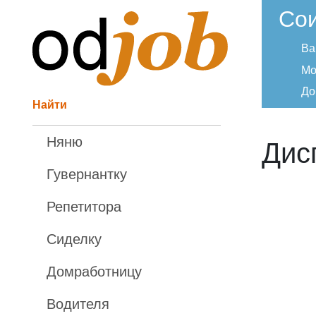
Со
Ва
Мо
До
Найти
Няню
Дисп
Гувернантку
Репетитора
Сиделку
Домработницу
Водителя