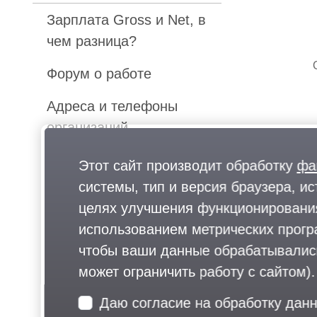
Зарплата Gross и Net, в
чем разница?
Форум о работе
Адреса и телефоны
организаций
Карта Одинцово
Этот сайт производит обработку
фа
системы, тип и версия браузера, ис
Почему жители
целях улучшения функционирования
Еще рез
Московской области
использованием метрических програ
рвутся работать в
чтобы ваши данные обрабатывались,
столицу?
может ограничить работу с сайтом).
Кадровые агентства
Даю согласие на обработку дан