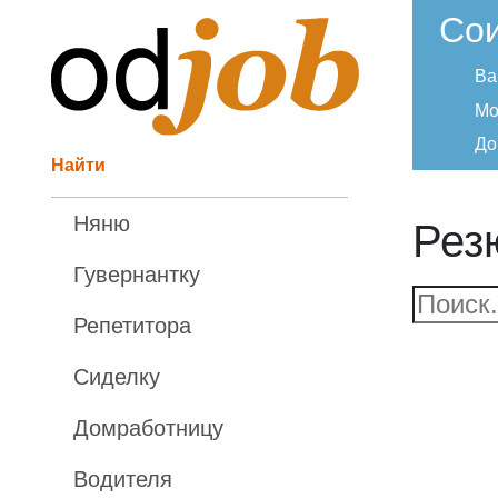
Со
Ва
Мо
До
Найти
Няню
Рез
Гувернантку
Репетитора
Сиделку
Домработницу
Водителя