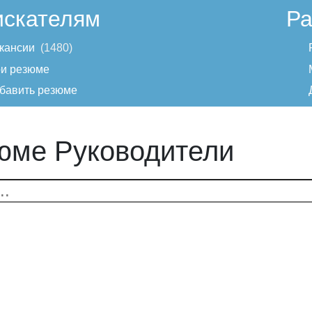
искателям
Ра
кансии
1480
и резюме
бавить резюме
юме Руководители