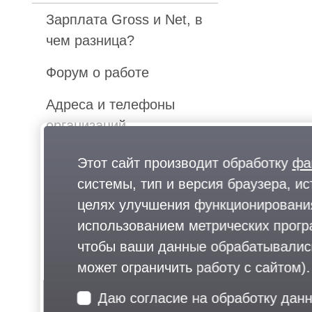
Зарплата Gross и Net, в
чем разница?
Форум о работе
Адреса и телефоны
организаций
Карта Одинцово
Этот сайт производит обработку
фа
системы, тип и версия браузера, ис
Почему жители
целях улучшения функционирования
Московской области
использованием метрических програ
рвутся работать в
чтобы ваши данные обрабатывались,
столицу?
может ограничить работу с сайтом).
Кадровые агентства
Даю согласие на обработку дан