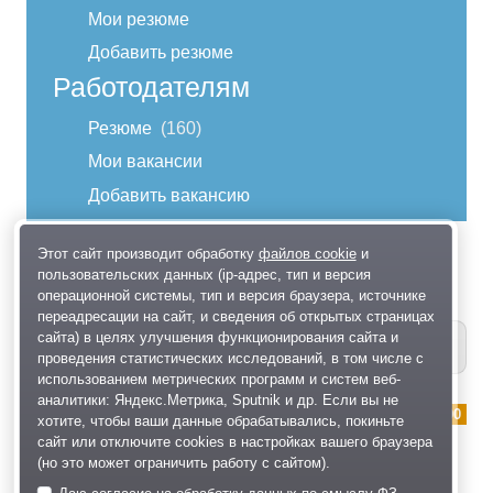
Мои резюме
Добавить резюме
Работодателям
Резюме
160
Мои вакансии
Добавить вакансию
вход
Этот сайт производит обработку
файлов cookie
и
Резюме Сельское хозяйство
пользовательских данных (ip-адрес, тип и версия
операционной системы, тип и версия браузера, источнике
переадресации на сайт, и сведения об открытых страницах
сайта) в целях улучшения функционирования сайта и
Найти
проведения статистических исследований, в том числе с
использованием метрических программ и систем веб-
аналитики: Яндекс.Метрика, Sputnik и др. Если вы не
Удаление и лечение сложных
20 000
хотите, чтобы ваши данные обрабатывались, покиньте
деревьев.
сайт или отключите cookies в настройках вашего браузера
(но это может ограничить работу с сайтом).
Сельское хозяйство
,
г.Москва