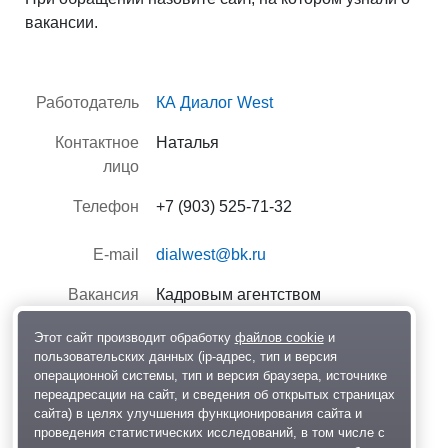
вакансии.
Работодатель
КА Диалог West
Контактное
Наталья
лицо
Телефон
+7 (903) 525-71-32
E-mail
dialwest@bk.ru
Вакансия
Кадровым агентством
предоставлена
Этот сайт производит обработку
файлов cookie
и
пользовательских данных (ip-адрес, тип и версия
Опубликовано
09 апреля 2024, 13:45
операционной системы, тип и версия браузера, источнике
переадресации на сайт, и сведения об открытых страницах
80
сайта) в целях улучшения функционирования сайта и
проведения статистических исследований, в том числе с
Редактировать