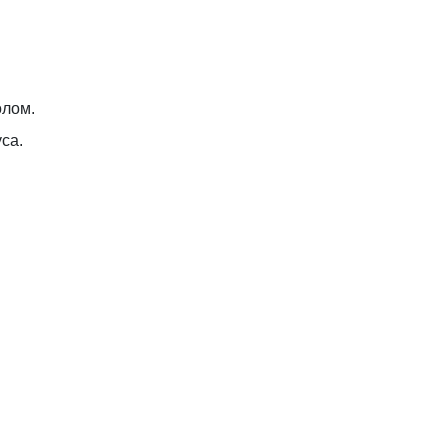
олом.
са.