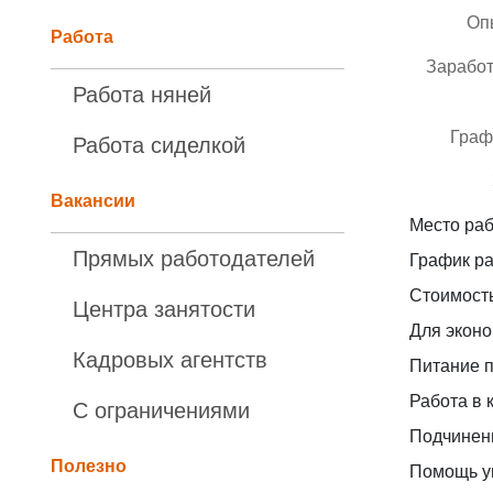
Оп
Работа
Заработ
Работа няней
Граф
Работа сиделкой
Вакансии
Место раб
Прямых работодателей
График ра
Стоимост
Центра занятости
Для эконо
Кадровых агентств
Питание п
Работа в 
С ограничениями
Подчинен
Полезно
Помощь у