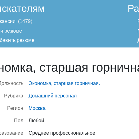
искателям
Ра
кансии
1479
и резюме
бавить резюме
номка, старшая горничн
Должность
Экономка, старшая горничная.
Рубрика
Домашний персонал
Регион
Москва
Пол
Любой
разование
Среднее профессиональное