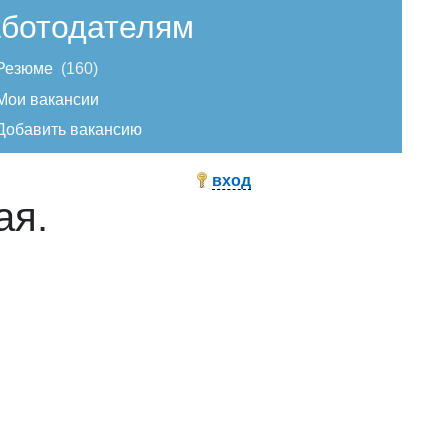
ботодателям
Резюме
160
Мои вакансии
Добавить вакансию
вход
ая.