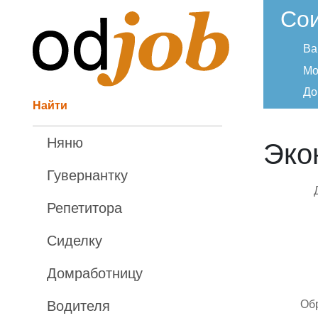
Со
Ва
Мо
До
Найти
Няню
Эко
Гувернантку
Репетитора
Сиделку
Домработницу
Об
Водителя