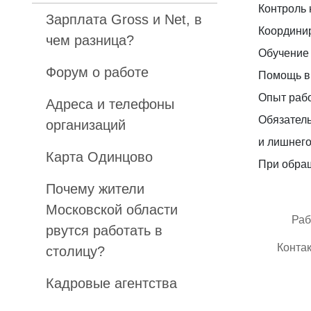
Контроль 
Зарплата Gross и Net, в
Координи
чем разница?
Обучение 
Форум о работе
Помощь в 
Опыт рабо
Адреса и телефоны
Обязатель
организаций
и лишнего
Карта Одинцово
При обращ
Почему жители
Московской области
Раб
рвутся работать в
Конта
столицу?
Кадровые агентства