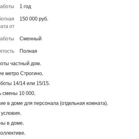
работы
1 год
ботная
150 000 руб.
ата от
работы
Сменный
ятость
Полная
оты частный дом.
е метро Строгино.
боты 14/14 или 15/15.
 смены 10 000.
е в доме для персонала (отдельная комната).
 условия.
ны в доме.
коллективе.