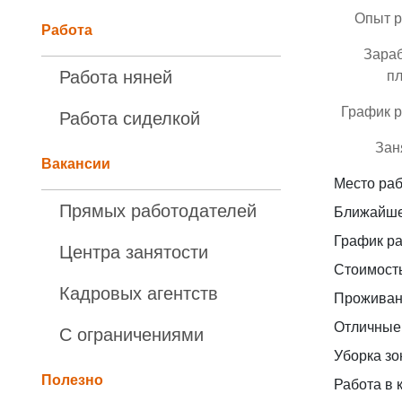
Опыт 
Работа
Зара
Работа няней
пл
График 
Работа сиделкой
Зан
Вакансии
Место раб
Прямых работодателей
Ближайше
График ра
Центра занятости
Стоимость
Кадровых агентств
Проживани
Отличные
С ограничениями
Уборка зо
Полезно
Работа в 