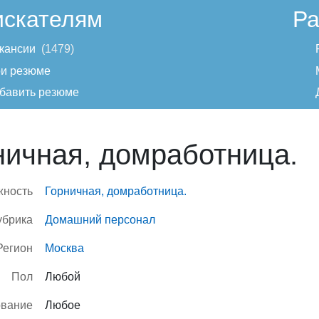
искателям
Ра
кансии
1479
и резюме
бавить резюме
ничная, домработница.
жность
Горничная, домработница.
убрика
Домашний персонал
Регион
Москва
Пол
Любой
ование
Любое