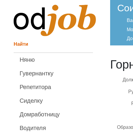
Со
Ва
Мо
До
Найти
Няню
Гор
Гувернантку
Дол
Репетитора
Р
Сиделку
Домработницу
Образ
Водителя