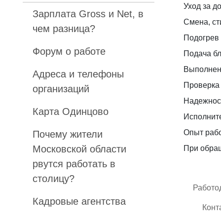
Уход за д
Зарплата Gross и Net, в
Смена, ст
чем разница?
Подогрев 
Форум о работе
Подача бл
Выполнен
Адреса и телефоны
Проверка
организаций
Надежнос
Карта Одинцово
Исполните
Опыт раб
Почему жители
Московской области
При обращ
рвутся работать в
столицу?
Работо
Кадровые агентства
Конт