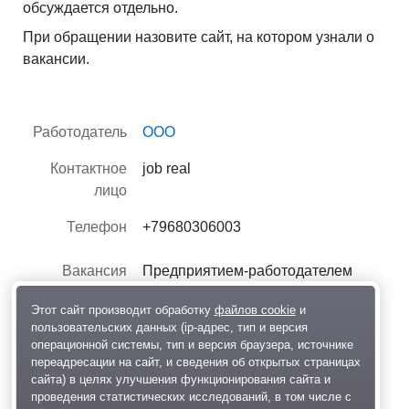
обсуждается отдельно.
При обращении назовите сайт, на котором узнали о
вакансии.
Работодатель
ООО
Контактное
job real
лицо
Телефон
+79680306003
Вакансия
Предприятием-работодателем
предоставлена
Этот сайт производит обработку
файлов cookie
и
пользовательских данных (ip-адрес, тип и версия
Опубликовано
26 июня 2026, 13:07
операционной системы, тип и версия браузера, источнике
переадресации на сайт, и сведения об открытых страницах
30
сайта) в целях улучшения функционирования сайта и
проведения статистических исследований, в том числе с
Редактировать